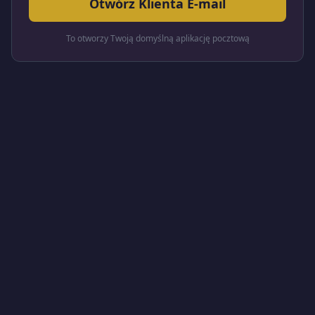
Otwórz Klienta E-mail
To otworzy Twoją domyślną aplikację pocztową