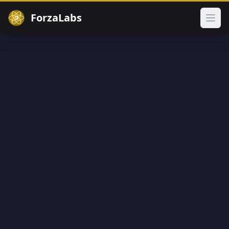
ForzaLabs
Otwó