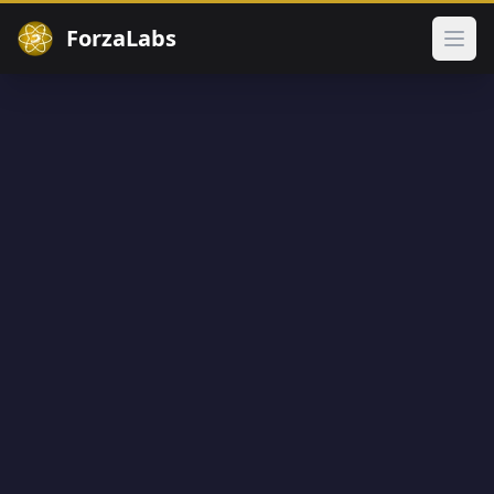
ForzaLabs
Ouvr