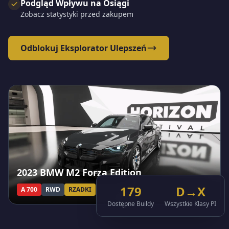
Podgląd Wpływu na Osiągi
Zobacz statystyki przed zakupem
Odblokuj Eksplorator Ulepszeń
2023 BMW M2 Forza Edition
179
D→X
A 700
RWD
RZADKI
Dostępne Buildy
Wszystkie Klasy PI