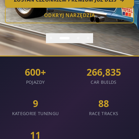
ODKRYJ NARZĘDZIA
600+
266,835
POJAZDY
CAR BUILDS
9
88
KATEGORIE TUNINGU
RACE TRACKS
11