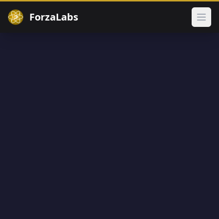
ForzaLabs
メイ