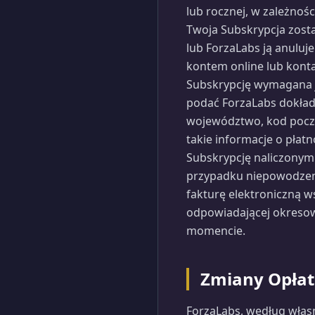
lub rocznej, w zależnoś
Twoja Subskrypcja zost
lub ForzaLabs ją anulu
kontem online lub konta
Subskrypcję wymagana j
podać ForzaLabs dokładn
województwo, kod poczt
takie informacje o płat
Subskrypcję naliczonym
przypadku niepowodzeni
fakturę elektroniczną w
odpowiadającej okreso
momencie.
Zmiany Opłat
ForzaLabs, według włas