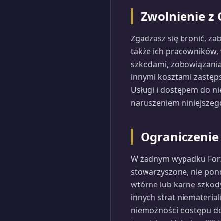
Zwolnienie z
Zgadzasz się bronić, zab
także ich pracowników,
szkodami, zobowiązania
innymi kosztami zastęp
Usługi i dostępem do nie
naruszeniem niniejszeg
Ograniczenie
W żadnym wypadku ForzaL
stowarzyszone, nie pon
wtórne lub karne szkody
innych strat niematerial
niemożności dostępu do U