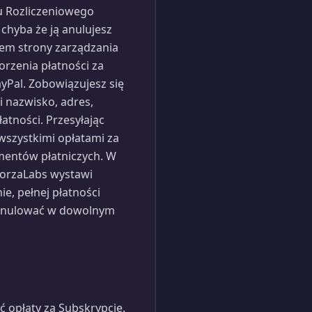
lu Rozliczeniowego
hyba że ją anulujesz
wem strony zarządzania
orzenia płatności za
yPal. Zobowiązujesz się
i nazwisko, adres,
tności. Przesyłając
wszystkimi opłatami za
mentów płatniczych. W
ForzaLabs wystawi
e, pełnej płatności
 anulować w dowolnym
opłaty za Subskrypcje.