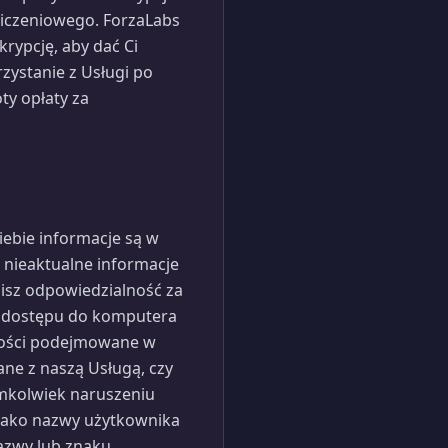
liczeniowego. ForzaLabs
rypcję, aby dać Ci
zystanie z Usługi po
ty opłaty za
iebie informacje są w
 nieaktualne informacje
sz odpowiedzialność za
e dostępu do komputera
nności podejmowane w
ane z naszą Usługą, czy
imkolwiek naruszeniu
jako nazwy użytkownika
nazwy lub znaku