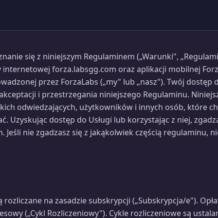
nanie się z niniejszym Regulaminem („Warunki", „Regulami
 internetowej forza.labsgg.com oraz aplikacji mobilnej Forz
owadzonej przez ForzaLabs („my" lub „nasz"). Twój dostęp do
d akceptacji i przestrzegania niniejszego Regulaminu. Ninie
kich odwiedzających, użytkowników i innych osób, które c
tać. Uzyskując dostęp do Usługi lub korzystając z niej, zgadz
 Jeśli nie zgadzasz się z jakąkolwiek częścią regulaminu, 
ą rozliczane na zasadzie subskrypcji („Subskrypcja/e"). Opł
esowy („Cykl Rozliczeniowy"). Cykle rozliczeniowe są ustala