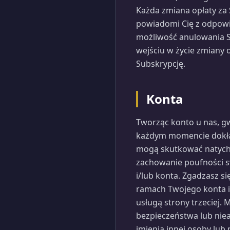
Każda zmiana opłaty za 
powiadomi Cię z odpowi
możliwość anulowania Su
wejściu w życie zmiany 
Subskrypcję.
Konta
Tworząc konto u nas, gw
każdym momencie dokład
mogą skutkować natych
zachowanie poufności s
i/lub konta. Zgadzasz s
ramach Twojego konta i/
usługą strony trzeciej.
bezpieczeństwa lub nie
imienia innej osoby lub