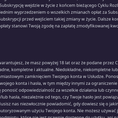
Subskrypcję wejdzie w życie z końcem bieżącego Cyklu Roz
ednim wyprzedzeniem o wszelkich zmianach opłat za Subsk
bskrypcji przed wejściem takiej zmiany w życie. Dalsze kor
opłaty stanowi Twoją zgodę na zapłatę zmodyfikowanej kwo
arantujesz, że masz powyżej 18 lat oraz że podane przez C
ne, kompletne i aktualne. Niedokładne, niekompletne lub
miastowym zamknięciem Twojego konta w Usłudze. Ponosi
wojego konta i hasła, w tym między innymi za ograniczeni
ię ponosić odpowiedzialność za wszelkie działania lub czy
lub hasła, niezależnie od tego, czy Twoje hasło jest powiąz
 Musisz nas niezwłocznie powiadomić, gdy dowiesz się o jak
autoryzowanym użyciu Twojego konta. Nie możesz używać 
 podmiotu, które nie jest prawnie dostępne do użytku, ani 