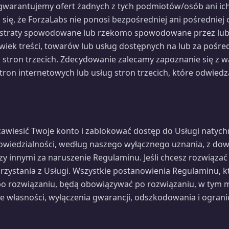
 gwarantujemy ofert żadnych z tych podmiotów/osób ani ich
 się, że ForzaLabs nie ponosi bezpośredniej ani pośredniej
b straty spowodowane lub rzekomo spowodowane przez lub
lwiek treści, towarów lub usług dostępnych na lub za pośr
 stron trzecich. Zdecydowanie zalecamy zapoznanie się z w
tron internetowych lub usług stron trzecich, które odwiedz
awiesić Twoje konto i zablokować dostęp do Usługi natych
wiedzialności, według naszego wyłącznego uznania, z do
y innymi za naruszenie Regulaminu. Jeśli chcesz rozwiąza
rzystania z Usługi. Wszystkie postanowienia Regulaminu, k
 rozwiązaniu, będą obowiązywać po rozwiązaniu, w tym m
 własności, wyłączenia gwarancji, odszkodowania i ograni