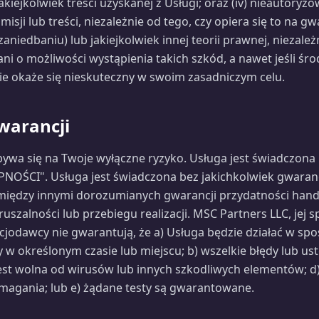
) jakiejkolwiek treści uzyskanej z Usługi; oraz (iv) nieautor
isji lub treści, niezależnie od tego, czy opiera się to na g
iedbaniu) lub jakiejkolwiek innej teorii prawnej, niezależn
i o możliwości wystąpienia takich szkód, a nawet jeśli śr
e okaże się nieskuteczny w swoim zasadniczym celu.
warancji
bywa się na Twoje wyłączne ryzyko. Usługa jest świadczona 
NOŚCI". Usługa jest świadczona bez jakichkolwiek gwaranc
iędzy innymi dorozumianych gwarancji przydatności handl
uszalności lub przebiegu realizacji. MSC Partners LLC, jej sp
encjodawcy nie gwarantują, że a) Usługa będzie działać w sp
 w określonym czasie lub miejscu; b) wszelkie błędy lub ust
est wolna od wirusów lub innych szkodliwych elementów; d)
magania; lub e) żądane testy są gwarantowane.