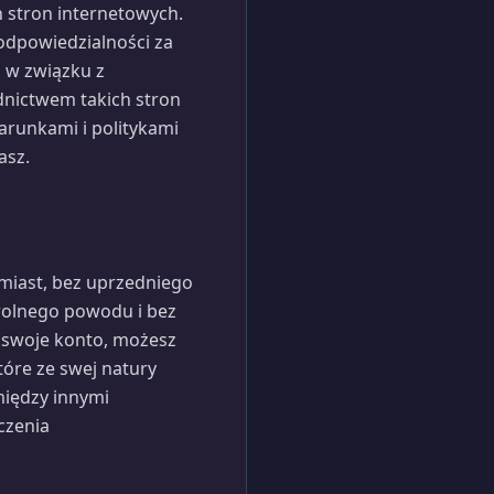
 stron internetowych.
 odpowiedzialności za
 w związku z
ednictwem takich stron
arunkami i politykami
asz.
miast, bez uprzedniego
wolnego powodu i bez
ć swoje konto, możesz
tóre ze swej natury
iędzy innymi
czenia