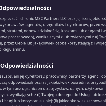
 Odpowiedzialności
ezpieczać i chronić MSC Partners LLC oraz jej licencjobiorc
 wykonawców, agentów, urzędników i dyrektorów, przed ws
mi, stratami, odpowiedzialnością, kosztami lub długami i 
stwa procesowego), wynikającymi z lub związanymi z a) Tw
j, przez Ciebie lub jakąkolwiek osobę korzystającą z Twojego
o Regulaminu.
 Odpowiedzialności
abs, ani jej dyrektorzy, pracownicy, partnerzy, agenci, d
oszą odpowiedzialności za jakiekolwiek pośrednie, przypad
, w tym bez ograniczeń utratę zysków, danych, użytkowania
nych, wynikających z (i) Twojego dostępu do Usługi lub korzy
sługi lub korzystania z niej; (ii) jakiegokolwiek zachowania