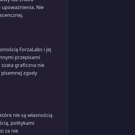
 upoważnienia. Nie
scencznej.
snością ForzaLabs i jej
innymi przepisami
szata graficzna nie
j pisemnej zgody
które nie są własnością
cią, politykami
i za nie