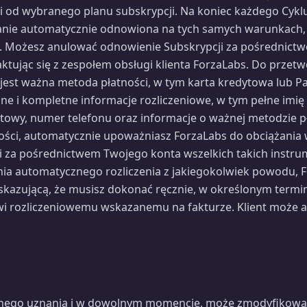
ci od wybranego planu subskrypcji. Na koniec każdego Cyk
anie automatycznie odnowiona na tych samych warunkach, c
je. Możesz anulować odnowienie Subskrypcji za pośrednict
ktując się z zespołem obsługi klienta ForzaLabs. Do przetw
est ważna metoda płatności, w tym karta kredytowa lub Pa
e i kompletne informacje rozliczeniowe, w tym pełne imię 
owy, numer telefonu oraz informacje o ważnej metodzie pła
ności, automatycznie upoważniasz ForzaLabs do obciążania 
i za pośrednictwem Twojego konta wszelkich takich instru
a automatycznego rozliczenia z jakiegokolwiek powodu, 
skazującą, że musisz dokonać ręcznie, w określonym termini
wi rozliczeniowemu wskazanemu na fakturze. Klient może
nego uznania i w dowolnym momencie, może zmodyfikować 