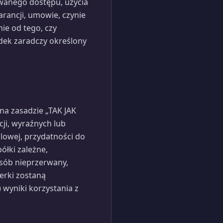
yzowanego dostępu, użycia
warancji, umowie, czynie
ie od tego, czy
odek zaradczy określony
na zasadzie „TAK JAK
ji, wyraźnych lub
owej, przydatności do
ółki zależne,
osób nieprzerwany,
erki zostaną
 wyniki korzystania z