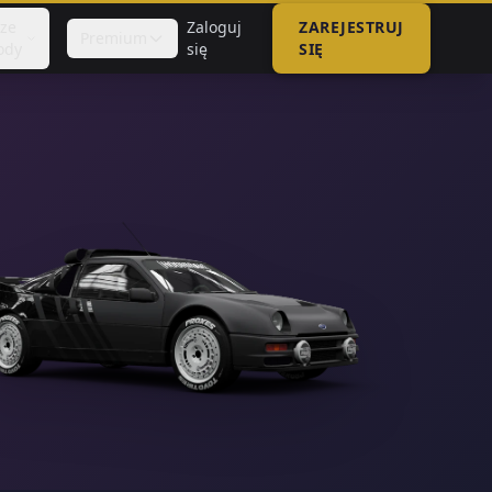
sze
Zaloguj
ZAREJESTRUJ
Premium
ody
się
SIĘ