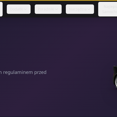
Najlep
Dodatki
Poradniki
Narzędzia
Samoch
ym regulaminem przed