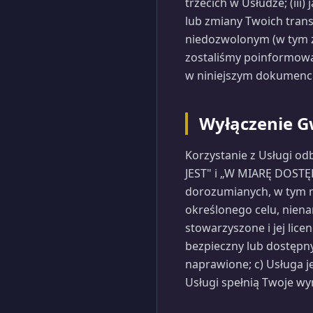
trzecich w Usłudze; (iii
lub zmiany Twoich transm
niedozwolonym (w tym zan
zostaliśmy poinformowan
w niniejszym dokumenci
Wyłączenie G
Korzystanie z Usługi od
JEST" i „W MIARĘ DOSTĘP
dorozumianych, w tym m
określonego celu, nienar
stowarzyszone i jej lic
bezpieczny lub dostępny
naprawione; c) Usługa j
Usługi spełnią Twoje wy