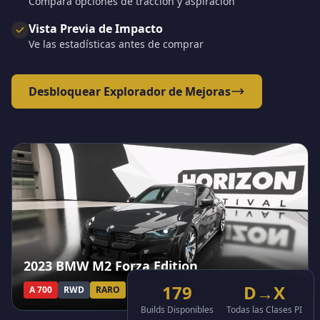
Compara opciones de tracción y aspiración
Vista Previa de Impacto
Ve las estadísticas antes de comprar
Desbloquear Explorador de Mejoras
2023 BMW M2 Forza Edition
179
D→X
A 700
RWD
RARO
Builds Disponibles
Todas las Clases PI