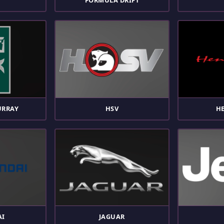
FORMULA DRIFT
URRAY
HSV
H
AI
JAGUAR