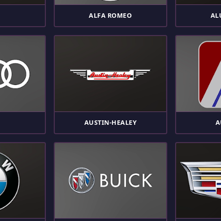
A
ALFA ROMEO
AL
AUSTIN-HEALEY
A