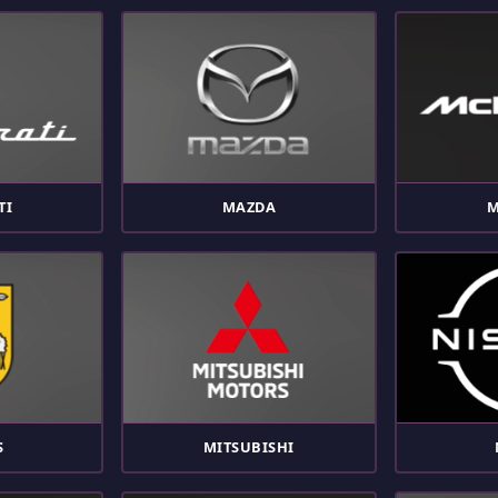
TI
MAZDA
M
S
MITSUBISHI