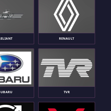
RELIANT
RENAULT
SUBARU
TVR