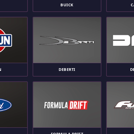
BUICK
C
N
DEBERTI
D