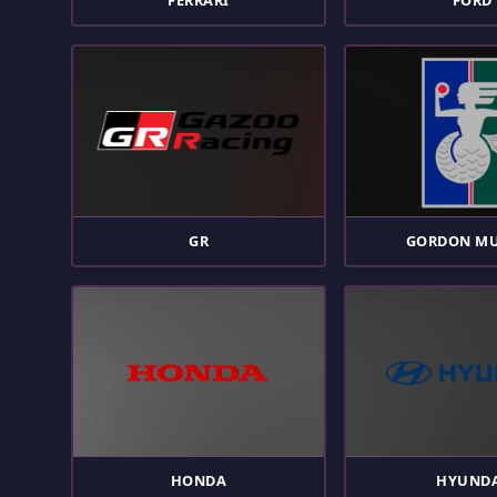
FERRARI
FORD
GR
GORDON M
HONDA
HYUND